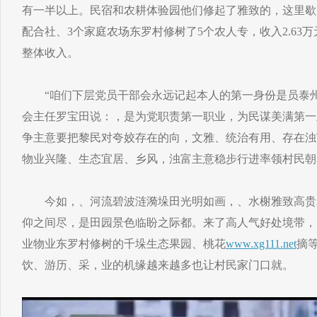
有一半以上。民宿和农耕体验园他们修起了雅致的，这里歇
配合社、3个家庭农场东罗村修树了5个农人专，收入2.63万
整体收入。
“咱们下层党员干部会永远记起本人的第一身份是员泰州
会主任罗宝田说：，是为党职责第一职业，为民谋美满第一
争主意要把黎民对夸姣存在的向，文雅、统治有用、存在浊
物业兴隆、生态宜居、乡风，浊富主意稳步行进率领村民朝
今如，、河流碧波涟漪垛田光明如画，、水榭雅致高贵
仰之间尽，是田园景色临盼之际都。来了高人气好处境带，
业物业东罗村修树的千垛生态果园、桃花
www.xg111.net
摘
饮、游历、采，业的机缘越来越多也让村民家门口就。