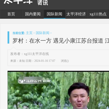
首页
国内要闻
国际新闻
太平洋经济
xg111热点
主页
国际新闻
当前位置:
>
>
罗村：在水一方 遇见小康江苏台报道 
发布者：xg111太平洋在线
来源：未知
日期：2024-01-16 17:07
浏览(
)