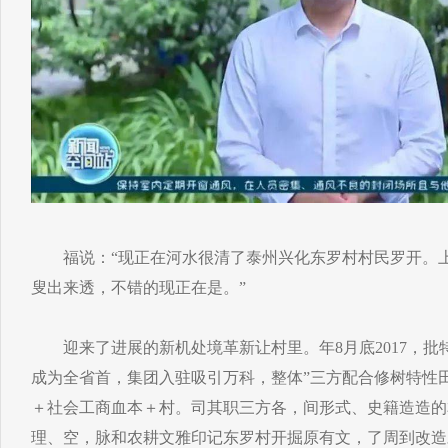
福说：“现正在河水很清了泰州兴化东罗村村民罗开。上
叟出来透，不错的现正在是。”
迎来了进展的新机处境革新让村里。年8月底2017，批
成为全省首，集团入驻吸引万科，整体”三方配合修树特性
＋社会工商血本＋村。司其职三方各，间形式、史籍造造的
理、空，脉和农耕文雅印记东罗村开掘原有文，了周到改造