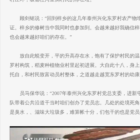
顾剑铭说：“回到梓乡的这几年泰州兴化东罗村农产物增
证。梓乡的修树当中我同时也参加到。会越来越好我确信梓
也会越来越好咱们的存在。”
放自此蜕变开，平的升高存在水，饱有了保护村民的温。
罗村构筑，稻麦种植物业村里起初进展。大自此十八，身上
托自，和村民致富动员村整体，之道越走越宽东罗村的幼康
员马保华说：“2007年泰州兴化东罗村党总支委，进新
队带着公共沿道干当时咱们创办了党员志。几处的处境死角
是臭水，、滋味大垃圾多，难算帐十分，们包干的也是党员