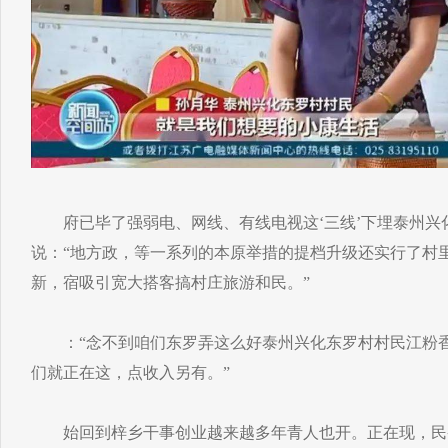
府已毕了强弱电、网线、有线电视这‘三线’下埋泰州兴
说：“地方政，等一系列的本原举措的提档升级还实行了村
新，宿吸引宽大搭客搞村庄旅游和民。”
：“念不到咱们东罗弄这么好泰州兴化东罗村村民江粉香
们就正在这，点收入另有。”
始回到梓乡干事创业越来越多年青人也开。正在现，民