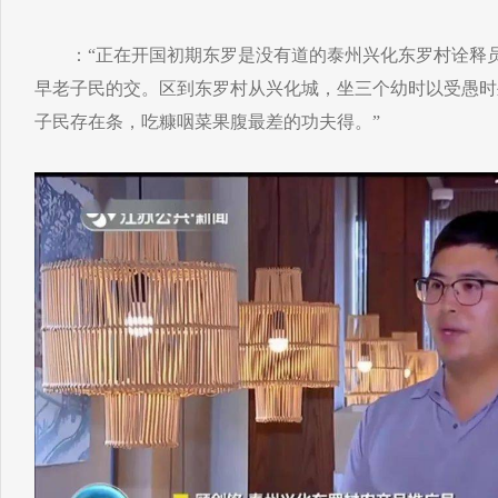
：“正在开国初期东罗是没有道的泰州兴化东罗村诠释员
早老子民的交。区到东罗村从兴化城，坐三个幼时以受愚时
子民存在条，吃糠咽菜果腹最差的功夫得。”