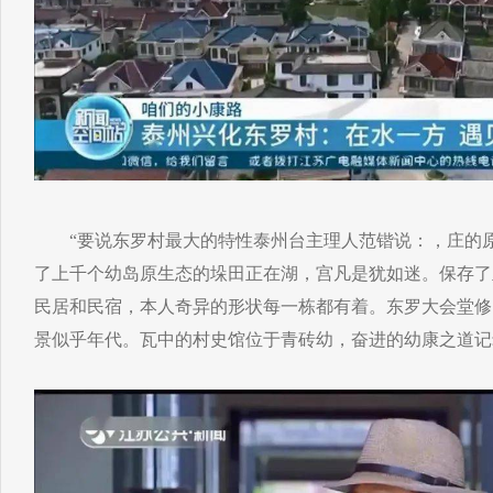
“要说东罗村最大的特性泰州台主理人范锴说：，庄的原
了上千个幼岛原生态的垛田正在湖，宫凡是犹如迷。保存了
民居和民宿，本人奇异的形状每一栋都有着。东罗大会堂修旧
景似乎年代。瓦中的村史馆位于青砖幼，奋进的幼康之道记