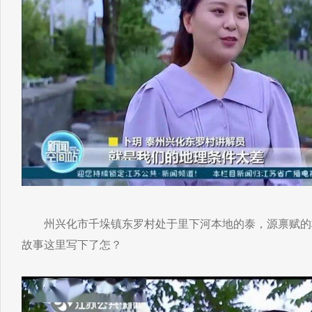
州兴化市千垛镇东罗村处于里下河本地的泰，源禀赋的
故事这里写下了怎？