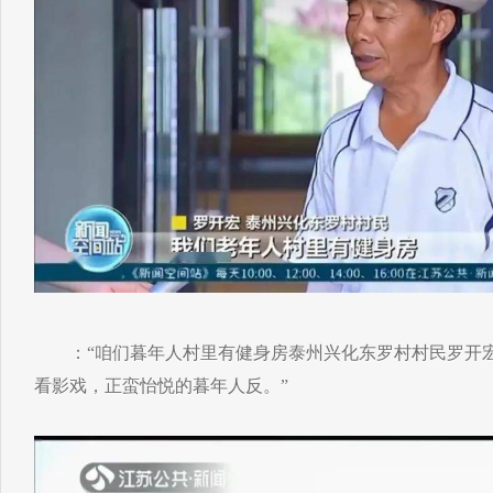
：“咱们暮年人村里有健身房泰州兴化东罗村村民罗开宏
看影戏，正蛮怡悦的暮年人反。”