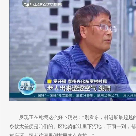
罗现正在处境这么好卜玥说：“别看东，村进展最超越的
条款太差便是咱们的。区地势低洼里下河地，下雨一到，都
村庄环，圾都往河里倒村民的存在垃。”