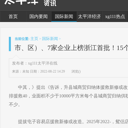
首页
国内要闻
国际新闻
太平洋经济
xg111热点
主页
国际新闻
当前位置:
>
>
市、区）、7家企业上榜浙江首批！15
发布者：xg111太平洋在线
来源：未知
日期：2022-08-22 14:29
浏览(
)
中其，》提出《告诉，升县城商贸归纳体援救新修或改造提，
排援救40，业面积不少于10000平方米每个县城商贸归纳供
不少。
提拔屯子容易店援救新修或改造。2025年2022-，鸳侣店