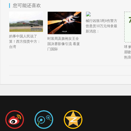
您可能还喜欢
械行凶致3死6伤警方
曾悬赏10万元缉拿最
新消息：
的事中国人民说了
时装周及旗袍女王全
算！西方指责中方：
国决赛影像引流 看厦
球 
台湾
门国际
眉睫
热浪