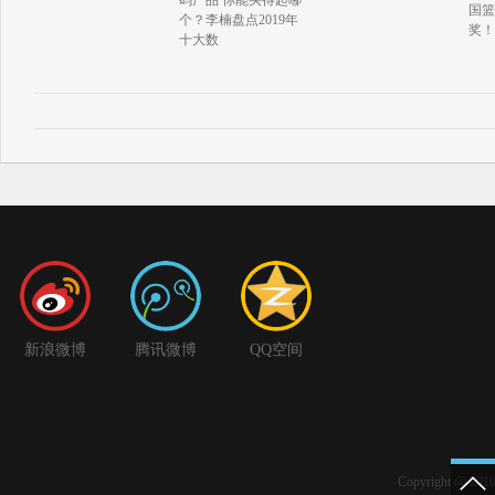
码产品 你能买得起哪
国篮
个？李楠盘点2019年
奖！I
十大数
新浪微博
腾讯微博
QQ空间
Copyright @