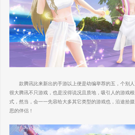
款腾讯比来新出的手游以上便是幼编举荐的五，个别人
很大腾讯不只游戏，也是没得说况且质地，吸引人的游戏根
式，然当，会一一先容给大多其它类型的游戏也，沿途拾掇
思的伴侣！