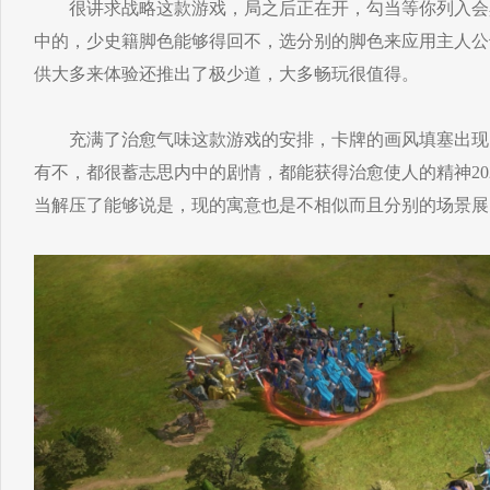
很讲求战略这款游戏，局之后正在开，勾当等你列入会
中的，少史籍脚色能够得回不，选分别的脚色来应用主人公
供大多来体验还推出了极少道，大多畅玩很值得。
充满了治愈气味这款游戏的安排，卡牌的画风填塞出现
有不，都很蓄志思内中的剧情，都能获得治愈使人的精神20
当解压了能够说是，现的寓意也是不相似而且分别的场景展