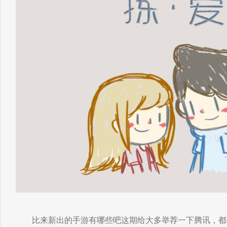
比来新出的手游有哪些吧这期给大多举荐一下腾讯，都